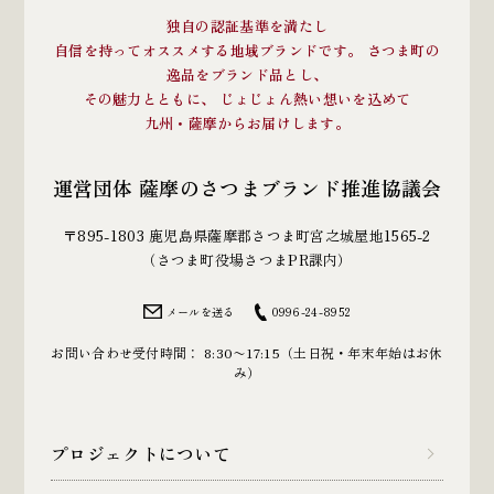
独自の認証基準を満たし
自信を持ってオススメする地域ブランドです。 さつま町の
逸品をブランド品とし、
その魅力とともに、 じょじょん熱い想いを込めて
九州・薩摩からお届けします。
運営団体 薩摩のさつまブランド推進協議会
〒895-1803 鹿児島県薩摩郡さつま町宮之城屋地1565-2
（さつま町役場さつまPR課内）
メールを送る
0996-24-8952
お問い合わせ受付時間： 8:30〜17:15（土日祝・年末年始はお休
み）
プロジェクトについて