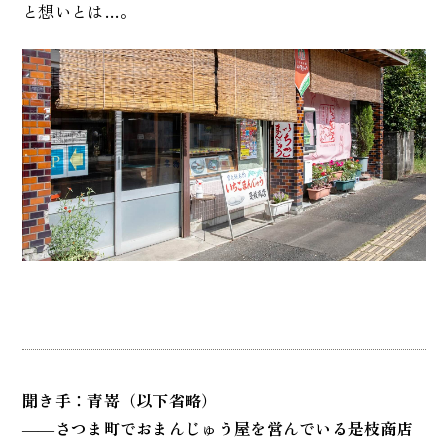
と想いとは…。
聞き手：青嵜（以下省略）
――
さつま町でおまんじゅう屋を営んでいる是枝商店