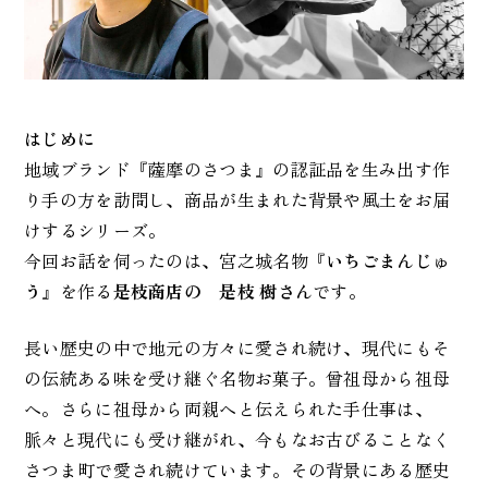
はじめに
地域ブランド『薩摩のさつま』の認証品を生み出す作
り手の方を訪問し、商品が生まれた背景や風土をお届
けするシリーズ。
今回お話を伺ったのは、宮之城名物
『いちごまんじゅ
う』
を作る
是枝商店の 是枝 樹さん
です。
長い歴史の中で地元の方々に愛され続け、現代にもそ
の伝統ある味を受け継ぐ名物お菓子。曾祖母から祖母
へ。さらに祖母から両親へと伝えられた手仕事は、
脈々と現代にも受け継がれ、今もなお古びることなく
さつま町で愛され続けています。その背景にある歴史