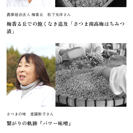
農事組合法人 梅香丘 松下光洋さん
梅香る丘での飽くなき追及「さつま南高梅はちみつ
漬」
さつまの味 堂園幹子さん
繋がりの軌跡『パワー味噌』