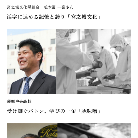
宮之城文化懇談会 松木囿 一喜さん
活字に込める記憶と誇り「宮之城文化」
薩摩中央高校
受け継ぐバトン、学びの一缶「豚味噌」