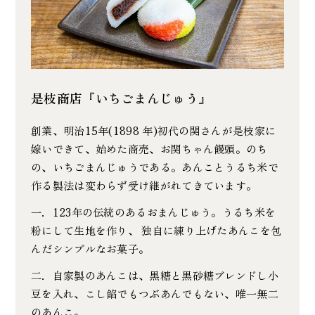
是枝商店『いちごまんじゅう』
創業、明治15年(1898 年)初代の関さんが是枝家に
嫁いできて、始めた商売、お関ちゃん饅頭。のち
の、いちごまんじゅうである。あんことうるち米で
作る製法は変わらず受け継がれてきています。
一．123年の伝統のあるおまんじゅう。うるち米を
粉にして生地を作り、 独自に練り上げたあんこを包
んだシンプルなお菓子。
二．自家製のあんこは、黒糖と黒砂糖ブレンドし小
豆を入れ、こし餡でもつぶあんでもない、唯一無二
のあんこ。