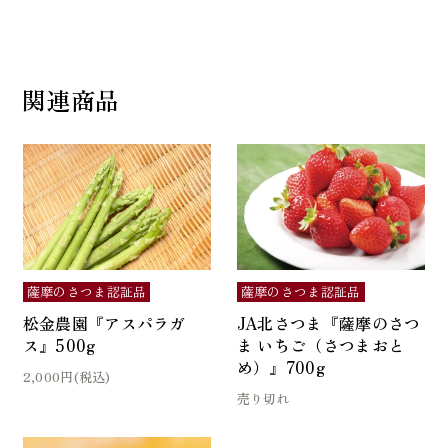
関連商品
薩摩のさつま認証品
薩摩のさつま認証品
松金農園『アスパラガ
JA北さつま『薩摩のさつ
ス』500g
ま いちご（さつまおと
め）』700g
2,000円(税込)
売り切れ