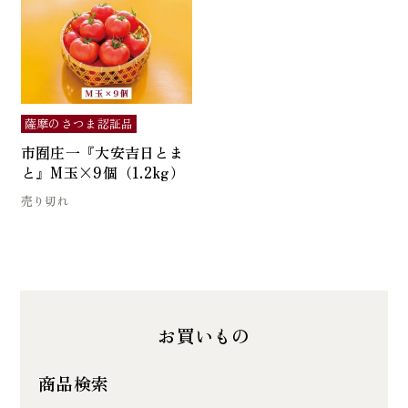
薩摩のさつま認証品
市囿庄一『大安吉日とま
と』M玉×9個（1.2kg）
売り切れ
お買いもの
商品検索