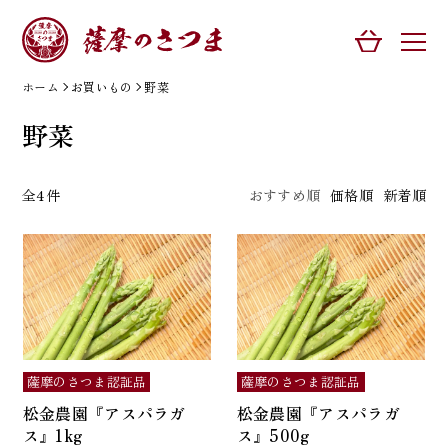
ホーム
お買いもの
野菜
野菜
全4件
おすすめ順
価格順
新着順
薩摩のさつま認証品
薩摩のさつま認証品
松金農園『アスパラガ
松金農園『アスパラガ
ス』1kg
ス』500g