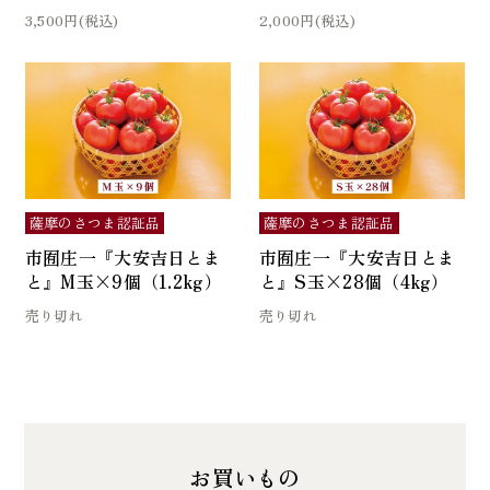
3,500円(税込)
2,000円(税込)
薩摩のさつま認証品
薩摩のさつま認証品
市囿庄一『大安吉日とま
市囿庄一『大安吉日とま
と』M玉×9個（1.2kg）
と』S玉×28個（4kg）
売り切れ
売り切れ
お買いもの