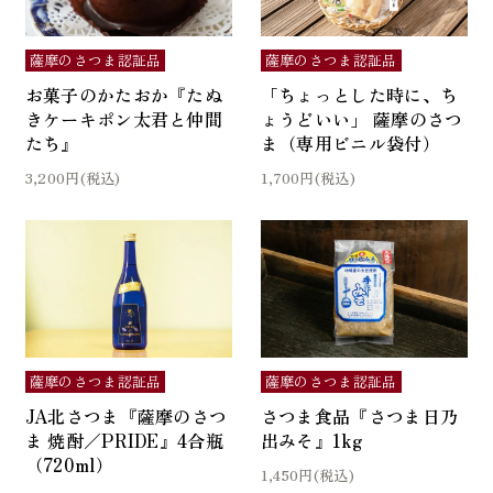
薩摩のさつま認証品
薩摩のさつま認証品
お菓子のかたおか『たぬ
「ちょっとした時に、ち
きケーキポン太君と仲間
ょうどいい」 薩摩のさつ
たち』
ま（専用ビニル袋付）
3,200円(税込)
1,700円(税込)
薩摩のさつま認証品
薩摩のさつま認証品
JA北さつま『薩摩のさつ
さつま食品『さつま日乃
ま 焼酎／PRIDE』4合瓶
出みそ』1kg
（720ml）
1,450円(税込)