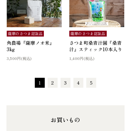
薩摩のさつま認証品
薩摩のさつま認証品
角農場『薩摩ノオ米』
さつま町桑青汁園『桑青
3kg
汁』スティック10本入り
3,500円(税込)
1,400円(税込)
1
2
3
4
5
お買いもの