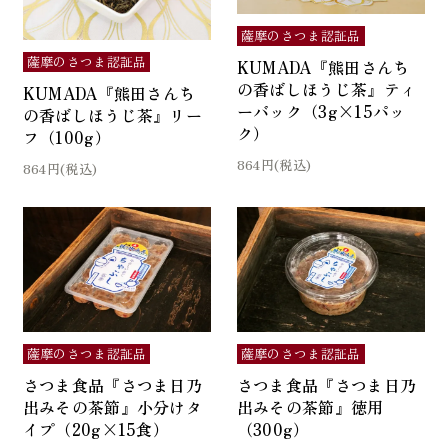
薩摩のさつま認証品
薩摩のさつま認証品
KUMADA『熊田さんち
の香ばしほうじ茶』ティ
KUMADA『熊田さんち
ーバック（3g×15パッ
の香ばしほうじ茶』リー
ク）
フ（100g）
864円(税込)
864円(税込)
薩摩のさつま認証品
薩摩のさつま認証品
さつま食品『さつま日乃
さつま食品『さつま日乃
出みその茶節』小分けタ
出みその茶節』徳用
イプ（20g×15食）
（300g）