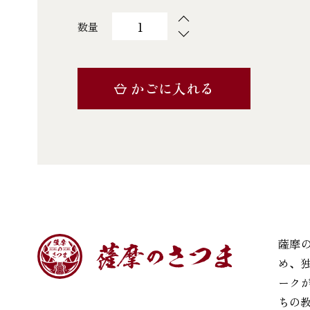
製造者
農事組合法人梅香丘
鹿児島県薩摩郡さつま町中
数量
かごに入れる
薩摩
め、
ーク
ちの