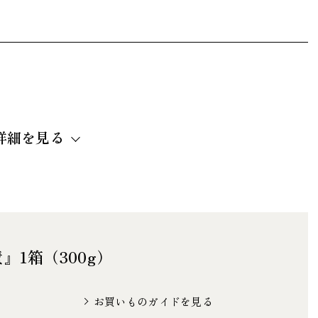
詳細を見る
そ・漬け原材料「食塩・しそ梅酢・還元水飴・タンパク
「アミノ酸等」/酸味料/甘味料「ステビア」/V.B1/野
）
パク質0.93ｇ 脂質0.2ｇ 炭水化物16.9ｇ 食塩相当
1箱（300g）
保存
お買いものガイドを見る