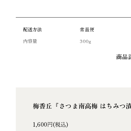
配送方法
常温便
内容量
300g
名称
さつま南高梅
商品
原材料名
梅（鹿児島県産）・し
質加水分解物」/調味料
菜色素
栄養成分表示
100ｇ当たり（推定値
エネルギー81㎉㎉ タン
量11ｇ
梅香丘『さつま南高梅 はちみつ漬』
賞味期限
製造日より150日
保存方法
直射日光を避け常温で
1,600円(税込)