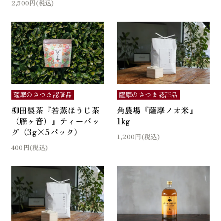
2,500円(税込)
薩摩のさつま認証品
薩摩のさつま認証品
角農場『薩摩ノオ米』
柳田製茶『若蒸ほうじ茶
1kg
（雁ヶ音）』ティーバッ
グ（3g×5パック）
1,200円(税込)
400円(税込)