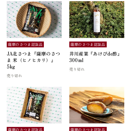
薩摩のさつま認証品
薩摩のさつま認証品
JA北さつま『薩摩のさつ
井川産業『あけびde酢』
ま 米（ヒノヒカリ）』
300ml
5kg
売り切れ
売り切れ
薩摩のさつま認証品
薩摩のさつま認証品